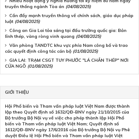
Nhiều hoạt động ý nghĩa hướng tới kỷ niệm 80 năm ngày
truyền thống ngành Tòa án
(04/08/2025)
Cần đẩy mạnh truyền thông về chính sách, giáo dục pháp
luật
(04/08/2025)
Công an Gia Lai tỏa sáng tại đấu trường quốc gia: Bản
lĩnh thép, vàng ròng vinh quang
(04/08/2025)
Văn phòng TANDTC khu vực phía Nam công bố và trao
các quyết định công tác cán bộ
(01/08/2025)
GIA LAI: TRẠM CSGT TUY PHƯỚC "LÁ CHẮN THÉP" NƠI
CỬA NGÕ
(01/08/2025)
GIỚI THIỆU
Hội Phổ biến và Tham vấn pháp luật Việt Nam được thành
lập theo Quyết định số 1632/QĐ-BNV ngày 21/10/2015 của
Bộ trưởng Bộ Nội vụ về việc cho phép thành lập Hội Phổ
biến và Tham vấn pháp luật Việt Nam; Quyết định số
1612/QĐ-BNV ngày 17/6/2016 của Bộ trưởng Bộ Nội vụ Phê
duyệt Điều lệ Hội Phổ biến và Tham vấn pháp luật Việt