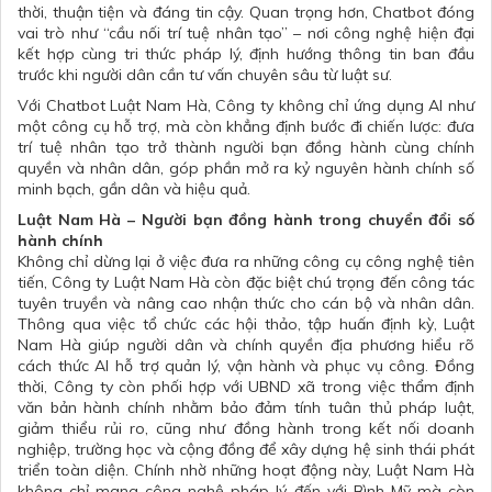
thời, thuận tiện và đáng tin cậy. Quan trọng hơn, Chatbot đóng
vai trò như “cầu nối trí tuệ nhân tạo” – nơi công nghệ hiện đại
kết hợp cùng tri thức pháp lý, định hướng thông tin ban đầu
trước khi người dân cần tư vấn chuyên sâu từ luật sư.
Với Chatbot Luật Nam Hà, Công ty không chỉ ứng dụng AI như
một công cụ hỗ trợ, mà còn khẳng định bước đi chiến lược: đưa
trí tuệ nhân tạo trở thành người bạn đồng hành cùng chính
quyền và nhân dân, góp phần mở ra kỷ nguyên hành chính số
minh bạch, gần dân và hiệu quả.
Luật Nam Hà – Người bạn đồng hành trong chuyển đổi số
hành chính
Không chỉ dừng lại ở việc đưa ra những công cụ công nghệ tiên
tiến, Công ty Luật Nam Hà còn đặc biệt chú trọng đến công tác
tuyên truyền và nâng cao nhận thức cho cán bộ và nhân dân.
Thông qua việc tổ chức các hội thảo, tập huấn định kỳ, Luật
Nam Hà giúp người dân và chính quyền địa phương hiểu rõ
cách thức AI hỗ trợ quản lý, vận hành và phục vụ công. Đồng
thời, Công ty còn phối hợp với UBND xã trong việc thẩm định
văn bản hành chính nhằm bảo đảm tính tuân thủ pháp luật,
giảm thiểu rủi ro, cũng như đồng hành trong kết nối doanh
nghiệp, trường học và cộng đồng để xây dựng hệ sinh thái phát
triển toàn diện. Chính nhờ những hoạt động này, Luật Nam Hà
không chỉ mang công nghệ pháp lý đến với Bình Mỹ mà còn