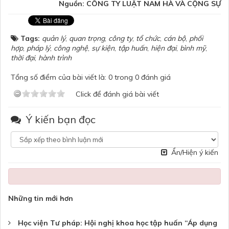
Nguồn: CÔNG TY LUẬT NAM HÀ VÀ CỘNG SỰ
Tags:
quản lý
,
quan trọng
,
công ty
,
tổ chức
,
cán bộ
,
phối
hợp
,
pháp lý
,
công nghệ
,
sự kiện
,
tập huấn
,
hiện đại
,
bình mỹ
,
thời đại
,
hành trình
Tổng số điểm của bài viết là: 0 trong 0 đánh giá
Click để đánh giá bài viết
Ý kiến bạn đọc
Ẩn/Hiện ý kiến
Những tin mới hơn
Học viện Tư pháp: Hội nghị khoa học tập huấn “Áp dụng