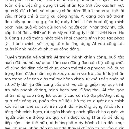
toàn diện, việc ứng dụng trí tuệ nhân tạo (AI) vào các lĩnh vực
quản lý, điều hành và phục vụ nhân dân đã trở thành xu thế tất
yếu. Không chỉ là công cụ công nghệ, AI đang dần trở thành
đòn bẩy quan trọng giúp bộ máy hành chính hoạt động minh
bạch, hiệu quả và gần gũi hơn với người dân. Nhận thấy nhu cầu
cấp thiết đó, UBND xã Bình Mỹ và Công ty Luật TNHH Nam Hà
& Cộng sự đã thống nhất triển khai chương trình hợp tác pháp
lý – hành chính, với trọng tâm là ứng dụng AI vào công tác
quản lý nhà nước và phục vụ cộng đồng.
Tuyên truyền về vai trò AI trong hành chính công
, buổi tập
huấn đã thu hút sự quan tâm của đông đảo cán bộ, công chức
xã cùng đại diện các tổ chức, đoàn thể tại địa phương. Nội dung
trọng tâm được nhấn mạnh xoay quanh vai trò của trí tuệ nhân
tạo trong việc tinh giản thủ tục hành chính, từ khâu tiếp nhận hồ
sơ, xử lý dữ liệu đến cung cấp dịch vụ công, giúp mọi quy trình
trở nên nhanh chóng, minh bạch hơn. Đồng thời, AI còn góp
phần nâng cao năng lực quản lý của cán bộ địa phương thông
qua các công cụ phân tích dữ liệu, hỗ trợ ra quyết định chính
xác và hạn chế sai sót. Bên cạnh đó, việc ứng dụng AI còn làm
tăng tính minh bạch, rút ngắn khoảng cách giữa chính quyền và
người dân khi thông tin, quy định được công khai và dễ dàng
tiếp cận. Hơn thế nữa, AI hướng bộ máy hành chính đến mục
tiêu phục vụ nhân dân nhiều hơn thay vì chỉ tập trung vào quản