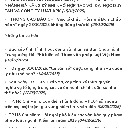
NHÁNH ĐÀ NẴNG KÝ GHI NHỚ HỢP TÁC VỚI ĐẠI HỌC DUY
TÂN VÀ CÔNG TY LUẬT KPK
(15/10/2025)
THÔNG CÁO BÁO CHÍ: Việc tổ chức “Hội nghị Ban Chấp
hành” ngày 23/10/2025 không đúng thực tế
(23/10/2025)
Những tin cũ hơn
Báo cáo tình hình hoạt động và nhân sự Ban Chấp hành
Trung ương Hội Phổ biến và Tham vấn pháp luật Việt Nam
(01/07/2025)
Từ ngày 01/01/2026, “tài sản số” được công nhận và quản
lý như thế nào?
(14/08/2025)
Sau ngày 1/7, UBND cấp xã, cấp tỉnh kế thừa quyền,
nghĩa vụ tố tụng trong các vụ án hành chính, dân sự như
thế nào?
(12/08/2025)
TP. Hồ Chí Minh: Cao điểm hành động – PC04 sẵn sàng
trên mọi mặt trận, giữ vững niềm tin Nhân dân
(05/08/2025)
TP Hồ Chí Minh: Hội nghị phổ biến các văn bản quy phạm
pháp luật ngành Kiểm lâm năm 2025
(04/08/2025)