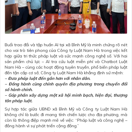
Buổi trao đổi và tập huấn AI tại xã Bình Mỹ là minh chứng rõ nét
cho vai trò tiên phong của Công ty Luật Nam Hà trong việc kết
hợp giữa tri thức pháp luật và sức mạnh công nghệ số. Với hai
sản phẩm chủ lực – AI tra cứu luật miễn phí và Chatbot Luật
Nam Hà – cùng các hoạt động tuyên truyền, phổ biến pháp luật
đến tận cấp cơ sở, Công ty Luật Nam Hà khẳng định sứ mệnh:
– Đưa pháp luật đến gần hơn với nhân dân.
– Đồng hành cùng chính quyền địa phương trong chuyển đổi
số hành chính.
– Góp phần xây dựng một xã hội minh bạch, hiện đại, thượng
tôn pháp luật.
Sự hợp tác giữa UBND xã Bình Mỹ và Công ty Luật Nam Hà
không chỉ là bước đi mang tính chiến lược cho địa phương, mà
còn là thông điệp mạnh mẽ về việc: “Pháp luật và công nghệ –
đồng hành vì sự phát triển cộng đồng.”