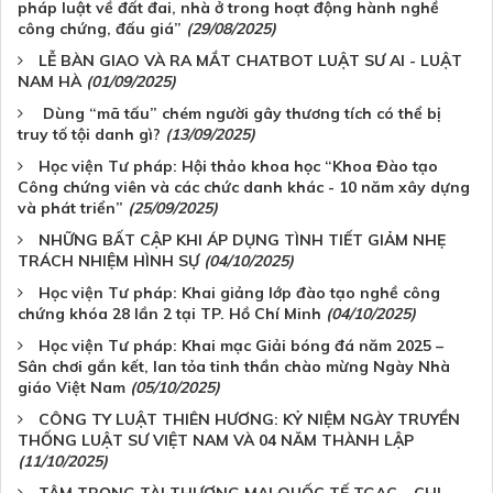
pháp luật về đất đai, nhà ở trong hoạt động hành nghề
công chứng, đấu giá”
(29/08/2025)
LỄ BÀN GIAO VÀ RA MẮT CHATBOT LUẬT SƯ AI - LUẬT
NAM HÀ
(01/09/2025)
Dùng “mã tấu” chém người gây thương tích có thể bị
truy tố tội danh gì?
(13/09/2025)
Học viện Tư pháp: Hội thảo khoa học “Khoa Đào tạo
Công chứng viên và các chức danh khác - 10 năm xây dựng
và phát triển”
(25/09/2025)
NHỮNG BẤT CẬP KHI ÁP DỤNG TÌNH TIẾT GIẢM NHẸ
TRÁCH NHIỆM HÌNH SỰ
(04/10/2025)
Học viện Tư pháp: Khai giảng lớp đào tạo nghề công
chứng khóa 28 lần 2 tại TP. Hồ Chí Minh
(04/10/2025)
Học viện Tư pháp: Khai mạc Giải bóng đá năm 2025 –
Sân chơi gắn kết, lan tỏa tinh thần chào mừng Ngày Nhà
giáo Việt Nam
(05/10/2025)
CÔNG TY LUẬT THIÊN HƯƠNG: KỶ NIỆM NGÀY TRUYỀN
THỐNG LUẬT SƯ VIỆT NAM VÀ 04 NĂM THÀNH LẬP
(11/10/2025)
TÂM TRỌNG TÀI THƯƠNG MẠI QUỐC TẾ TGAC – CHI