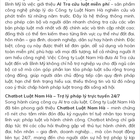
Bình Mỹ là việc giới thiệu
AI Tra cứu luật miễn phí
– sản phẩm
công nghệ pháp lý do Công ty Luật Nam Hà nghiên cứu và
phát triển từ những năm trước. Đây là hệ thống thông minh,
cho phép cán bộ và người dân nhanh chóng tra cứu các văn
bản pháp luật mới nhất với độ chính xác và tính cập nhật cao;
đồng thời có thể tìm kiếm theo từng lĩnh vực cụ thể như đất đai,
hôn nhân – gia đình, doanh nghiệp, dân sự hay hành chính. Đặc
biệt, công cụ này được thiết kế đơn giản, dễ sử dụng và hoàn
toàn miễn phí, phù hợp với mọi đối tượng, kể cả những người ít
am hiểu công nghệ. Việc Công ty Luật Nam Hà đưa AI Tra cứu
luật đến với Bình Mỹ không chỉ hỗ trợ nghiệp vụ cho đội ngũ cán
bộ cơ sở mà còn góp phần lan tỏa pháp luật sâu rộng trong
cộng đồng, giúp người dân chủ động tiếp cận quy định pháp
luật, hạn chế tình trạng hiểu sai, thiếu thông tin và từ đó nâng
cao ý thức chấp hành pháp luật trong đời sống xã hội.
Chatbot Luật Nam Hà – Trợ lý pháp lý trực tuyến 24/7
Song hành cùng công cụ AI tra cứu luật, Công ty Luật Nam Hà
đã tiên phong giới thiệu
Chatbot Luật Nam Hà
– minh chứng
rõ nét cho tầm nhìn đón đầu kỷ nguyên trí tuệ nhân tạo trong
lĩnh vực pháp luật và hành chính công. Chatbot không chỉ giải
đáp tức thì các câu hỏi thường gặp về thủ tục hành chính, đất
đai, hôn nhân – gia đình, doanh nghiệp…, mà còn hoạt động
liên tục 24/7, mang đến cho người dân sự hỗ trợ pháp lý kịp