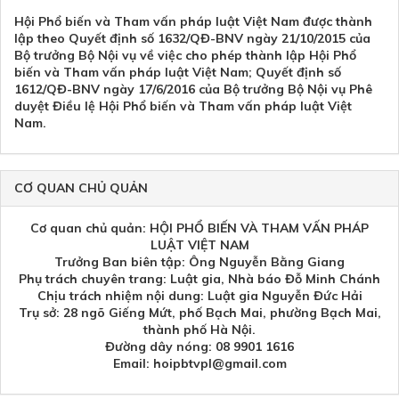
Hội Phổ biến và Tham vấn pháp luật Việt Nam được thành
lập theo Quyết định số 1632/QĐ-BNV ngày 21/10/2015 của
Bộ trưởng Bộ Nội vụ về việc cho phép thành lập Hội Phổ
biến và Tham vấn pháp luật Việt Nam; Quyết định số
1612/QĐ-BNV ngày 17/6/2016 của Bộ trưởng Bộ Nội vụ Phê
duyệt Điều lệ Hội Phổ biến và Tham vấn pháp luật Việt
Nam.
CƠ QUAN CHỦ QUẢN
Cơ quan chủ quản: HỘI PHỔ BIẾN VÀ THAM VẤN PHÁP
LUẬT VIỆT NAM
Trưởng Ban biên tập: Ông Nguyễn Bằng Giang
Phụ trách chuyên trang: Luật gia, Nhà báo Đỗ Minh Chánh
Chịu trách nhiệm nội dung: Luật gia Nguyễn Đức Hải
Trụ sở: 28 ngõ Giếng Mứt, phố Bạch Mai, phường Bạch Mai,
thành phố Hà Nội.
Đường dây nóng: 08 9901 1616
Email: hoipbtvpl@gmail.com