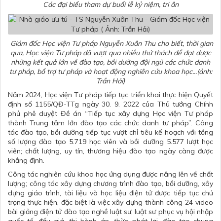
Các đại biểu tham dự buổi lễ kỷ niệm, tri ân
Giám đốc Học viện Tư pháp Nguyễn Xuân Thu cho biết, thời gian
qua, Học viện Tư pháp đã vượt qua nhiều thử thách để đạt được
những kết quả lớn về đào tạo, bồi dưỡng đội ngũ các chức danh
tư pháp, bổ trợ tư pháp và hoạt động nghiên cứu khoa học...(ảnh:
Trần Hải)
Năm 2024, Học viện Tư pháp tiếp tục triển khai thực hiện Quyết
định số 1155/QĐ-TTg ngày 30. 9. 2022 của Thủ tướng Chính
phủ phê duyệt Đề án “Tiếp tục xây dựng Học viện Tư pháp
thành Trung tâm lớn đào tạo các chức danh tư pháp”. Công
tác đào tạo, bồi dưỡng tiếp tục vượt chỉ tiêu kế hoạch với tổng
số lượng đào tạo 5.719 học viên và bồi dưỡng 5.577 lượt học
viên; chất lượng, uy tín, thương hiệu đào tạo ngày càng được
khẳng định.
Công tác nghiên cứu khoa học ứng dụng được nâng lên về chất
lượng; công tác xây dựng chương trình đào tạo, bồi dưỡng, xây
dựng giáo trình, tài liệu và học liệu điện tử được tiếp tục chú
trọng thực hiện, đặc biệt là việc xây dựng thành công 24 video
bài giảng điện tử đào tạo nghề luật sư, luật sư phục vụ hội nhập
quốc tế, đấu giá, thi hành án, thừa phát lại, đào tạo chung