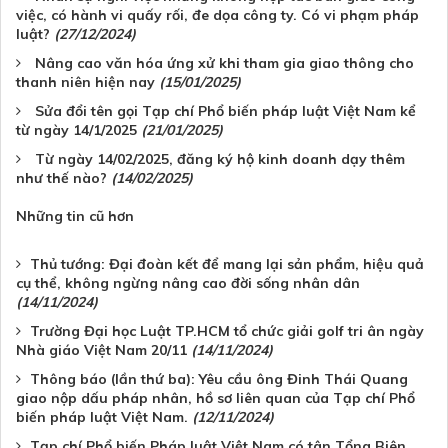
việc, có hành vi quấy rối, đe dọa công ty. Có vi phạm pháp
luật?
(27/12/2024)
Nâng cao văn hóa ứng xử khi tham gia giao thông cho
thanh niên hiện nay
(15/01/2025)
Sửa đổi tên gọi Tạp chí Phổ biến pháp luật Việt Nam kể
từ ngày 14/1/2025
(21/01/2025)
Từ ngày 14/02/2025, đăng ký hộ kinh doanh dạy thêm
như thế nào?
(14/02/2025)
Những tin cũ hơn
Thủ tướng: Đại đoàn kết để mang lại sản phẩm, hiệu quả
cụ thể, không ngừng nâng cao đời sống nhân dân
(14/11/2024)
Trường Đại học Luật TP.HCM tổ chức giải golf tri ân ngày
Nhà giáo Việt Nam 20/11
(14/11/2024)
Thông báo (lần thứ ba): Yêu cầu ông Đinh Thái Quang
giao nộp dấu pháp nhân, hồ sơ liên quan của Tạp chí Phổ
biến pháp luật Việt Nam.
(12/11/2024)
Tạp chí Phổ biến Pháp luật Việt Nam có tân Tổng Biên