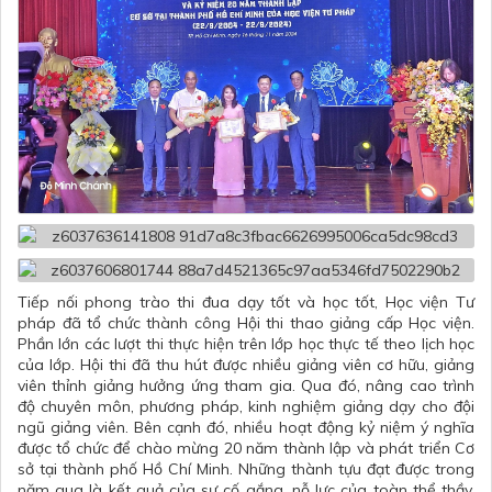
Tiếp nối phong trào thi đua dạy tốt và học tốt, Học viện Tư
pháp đã tổ chức thành công Hội thi thao giảng cấp Học viện.
Phần lớn các lượt thi thực hiện trên lớp học thực tế theo lịch học
của lớp. Hội thi đã thu hút được nhiều giảng viên cơ hữu, giảng
viên thỉnh giảng hưởng ứng tham gia. Qua đó, nâng cao trình
độ chuyên môn, phương pháp, kinh nghiệm giảng dạy cho đội
ngũ giảng viên. Bên cạnh đó, nhiều hoạt động kỷ niệm ý nghĩa
được tổ chức để chào mừng 20 năm thành lập và phát triển Cơ
sở tại thành phố Hồ Chí Minh. Những thành tựu đạt được trong
năm qua là kết quả của sự cố gắng, nỗ lực của toàn thể thầy,