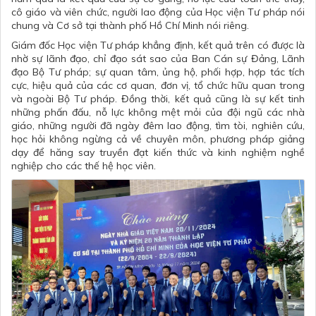
cô giáo và viên chức, người lao động của Học viện Tư pháp nói
chung và Cơ sở tại thành phố Hồ Chí Minh nói riêng.
Giám đốc Học viện Tư pháp khẳng định, kết quả trên có được là
nhờ sự lãnh đạo, chỉ đạo sát sao của Ban Cán sự Đảng, Lãnh
đạo Bộ Tư pháp; sự quan tâm, ủng hộ, phối hợp, hợp tác tích
cực, hiệu quả của các cơ quan, đơn vị, tổ chức hữu quan trong
và ngoài Bộ Tư pháp. Đồng thời, kết quả cũng là sự kết tinh
những phấn đấu, nỗ lực không mệt mỏi của đội ngũ các nhà
giáo, những người đã ngày đêm lao động, tìm tòi, nghiên cứu,
học hỏi không ngừng cả về chuyên môn, phương pháp giảng
dạy để hăng say truyền đạt kiến thức và kinh nghiệm nghề
nghiệp cho các thế hệ học viên.