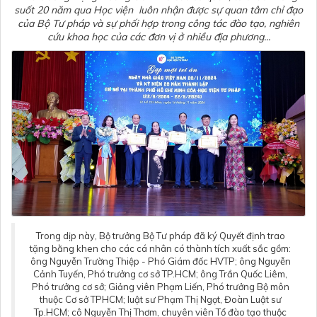
suốt 20 năm qua Học viện luôn nhận được sự quan tâm chỉ đạo
của Bộ Tư pháp và sự phối hợp trong công tác đào tạo, nghiên
cứu khoa học của các đơn vị ở nhiều địa phương...
Trong dịp này, Bộ trưởng Bộ Tư pháp đã ký Quyết định trao
tặng bằng khen cho các cá nhân có thành tích xuất sắc gồm:
ông Nguyễn Trường Thiệp - Phó Giám đốc HVTP; ông Nguyễn
Cảnh Tuyến, Phó trưởng cơ sở TP.HCM; ông Trần Quốc Liêm,
Phó trưởng cơ sở; Giảng viên Phạm Liến, Phó trưởng Bộ môn
thuộc Cơ sở TPHCM; luật sư Phạm Thị Ngọt, Đoàn Luật sư
Tp.HCM; cô Nguyễn Thị Thơm, chuyên viên Tổ đào tạo thuộc