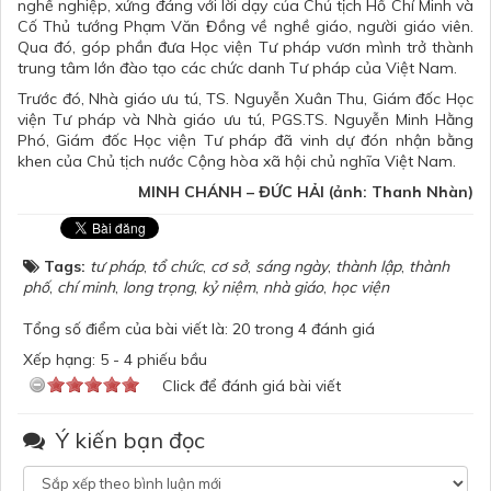
nghề nghiệp, xứng đáng với lời dạy của Chủ tịch Hồ Chí Minh và
Cố Thủ tướng Phạm Văn Đồng về nghề giáo, người giáo viên.
Qua đó, góp phần đưa Học viện Tư pháp vươn mình trở thành
trung tâm lớn đào tạo các chức danh Tư pháp của Việt Nam.
Trước đó, Nhà giáo ưu tú, TS. Nguyễn Xuân Thu, Giám đốc Học
viện Tư pháp và Nhà giáo ưu tú, PGS.TS. Nguyễn Minh Hằng
Phó, Giám đốc Học viện Tư pháp đã vinh dự đón nhận bằng
khen của Chủ tịch nước Cộng hòa xã hội chủ nghĩa Việt Nam.
MINH CHÁNH – ĐỨC HẢI (ảnh: Thanh Nhàn)
Tags:
tư pháp
,
tổ chức
,
cơ sở
,
sáng ngày
,
thành lập
,
thành
phố
,
chí minh
,
long trọng
,
kỷ niệm
,
nhà giáo
,
học viện
Tổng số điểm của bài viết là: 20 trong 4 đánh giá
Xếp hạng:
5
-
4
phiếu bầu
Click để đánh giá bài viết
Ý kiến bạn đọc