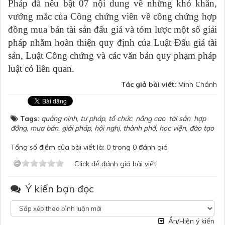
Pháp đã nêu bật 07 nội dung về những khó khăn,
vướng mắc của Công chứng viên về công chứng hợp
đồng mua bán tài sản đấu giá và tóm lược một số giải
pháp nhằm hoàn thiện quy định của Luật Đấu giá tài
sản, Luật Công chứng và các văn bản quy phạm pháp
luật có liên quan.
Tác giả bài viết:
Minh Chánh
Tags:
quảng ninh
,
tư pháp
,
tổ chức
,
nâng cao
,
tài sản
,
hợp
đồng
,
mua bán
,
giải pháp
,
hội nghị
,
thành phố
,
học viện
,
đào tạo
Tổng số điểm của bài viết là: 0 trong 0 đánh giá
Click để đánh giá bài viết
Ý kiến bạn đọc
Ẩn/Hiện ý kiến