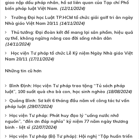
giao nộp dấu pháp nhân, hồ sơ liên quan của Tạp chí Phổ
biến pháp luật Việt Nam.
(12/11/2024)
Trường Đại học Luật TP.HCM tổ chức giải golf tri ân ngày
Nhà giáo Việt Nam 20/11
(14/11/2024)
Thủ tướng: Đại đoàn kết để mang lại sản phẩm, hiệu quả
cụ thể, không ngừng nâng cao đời sống nhân dân
(14/11/2024)
Học viện Tư pháp tổ chức Lễ Kỷ niệm Ngày Nhà giáo Việt
Nam 20/11
(17/11/2024)
Những tin cũ hơn
Bình Định: Học viện Tư pháp trao tặng “Tủ sách pháp
luật”, 100 suất quà cho bà con, học sinh nghèo
(18/08/2024)
Quảng Bình: Sơ kết 6 tháng đầu năm về công tác tư vấn
pháp luật
(29/07/2024)
Học viện Tư pháp: Phát huy đạo lý “uống nước nhớ
nguồn”, “đền ơn đáp nghĩa” kỷ niệm 77 năm ngày thương
binh - liệt sĩ
(22/07/2024)
Học viện Tư pháp (Bộ Tư pháp): Hội nghị “Tập huấn triển