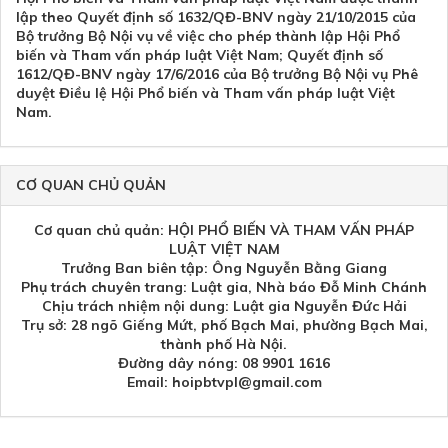
lập theo Quyết định số 1632/QĐ-BNV ngày 21/10/2015 của
Bộ trưởng Bộ Nội vụ về việc cho phép thành lập Hội Phổ
biến và Tham vấn pháp luật Việt Nam; Quyết định số
1612/QĐ-BNV ngày 17/6/2016 của Bộ trưởng Bộ Nội vụ Phê
duyệt Điều lệ Hội Phổ biến và Tham vấn pháp luật Việt
Nam.
CƠ QUAN CHỦ QUẢN
Cơ quan chủ quản: HỘI PHỔ BIẾN VÀ THAM VẤN PHÁP
LUẬT VIỆT NAM
Trưởng Ban biên tập: Ông Nguyễn Bằng Giang
Phụ trách chuyên trang: Luật gia, Nhà báo Đỗ Minh Chánh
Chịu trách nhiệm nội dung: Luật gia Nguyễn Đức Hải
Trụ sở: 28 ngõ Giếng Mứt, phố Bạch Mai, phường Bạch Mai,
thành phố Hà Nội.
Đường dây nóng: 08 9901 1616
Email: hoipbtvpl@gmail.com